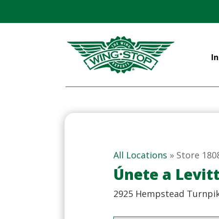
In
All Locations
»
Store 180
Únete a Levit
2925 Hempstead Turnpik