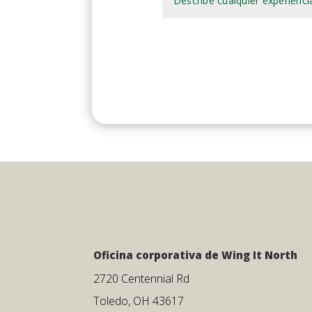
Oficina corporativa de Wing It North
2720 Centennial Rd
Toledo, OH 43617