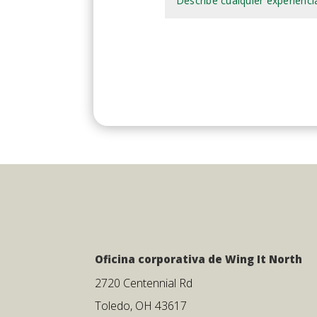
Oficina corporativa de Wing It North
2720 Centennial Rd
Toledo, OH 43617