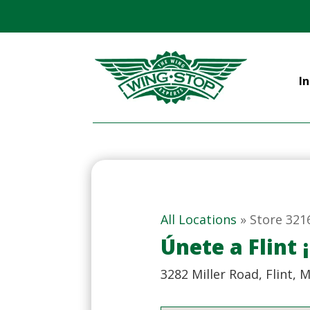
In
All Locations
»
Store 321
Únete a Flint
3282 Miller Road, Flint, 